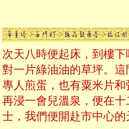
次天八時便起床，到樓下
對一片綠油油的草坪。這
專人煎蛋，也有粟米片和
再浸一會兒溫泉，便在十
士，我們便開赴市中心的