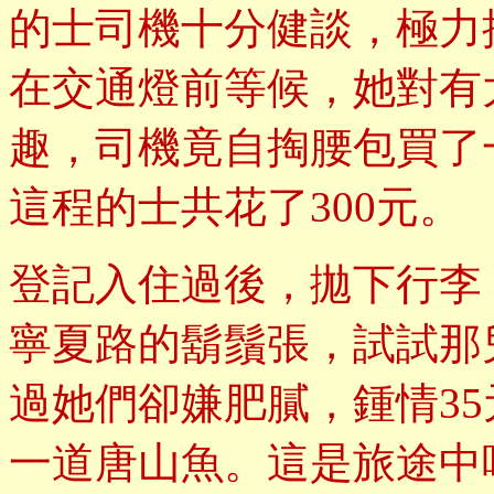
的士司機十分健談，極力
在交通燈前等候，她對有
趣，司機竟自掏腰包買了
這程的士共花了300元。
登記入住過後，拋下行李
寧夏路的鬍鬚張，試試那
過她們卻嫌肥膩，鍾情3
一道唐山魚。這是旅途中