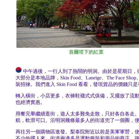
首爾塔下的紅業
中午過後，一行人到了熱鬧的明洞。由於是星期日，
大部分是本地品牌，Skin Food、Laneige、The Fac
裝招徠。我們進入 Skin Food 看看，發現貨品的
轉入橫街，小店更多，衣褲鞋襪式式俱備，又擺放了流
也經濟實惠。
用餐完畢繼續逛街，遊人太多難免走散，只好各自各走
糕，軟滑可口。沿明洞幾條最多人的街道兜了一個圈，
再往另一個購物區進發。梨泰院附近以前是美軍軍營，
不少外國人來。街道兩邊多是運動服裝和用品的商店，路