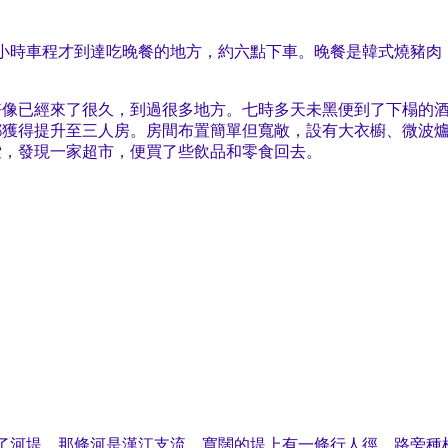
小時車程才到達吃晚餐的地方，約六點下車。晚餐是韓式燒豬肉
經來了很久，到過很多地方。七時多天未黑便到了下榻的酒店 COO
都獲得提升至三人房。房間布置簡單但寬敞，設有大衣櫥、微波
索，發現一家超市，便買了些飲品和零食回去。
了河堤。那條河是漢江支流，寬闊的堤上有一條行人徑，路旁種