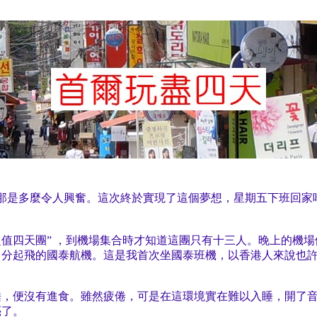
那是多麼令人興奮。這次終於實現了這個夢想，星期五下班回家
悠閒購物超值四天團” ，到機場集合時才知道這團只有十三人。晚上
 40 分起飛的國泰航機。這是我首次坐國泰班機，以香港人來說
睡，便沒有進食。雖然疲倦，可是在這環境實在難以入睡，開了
亮了。