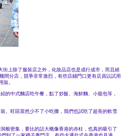
大街上除了服裝店之外，化妝品店也是成行成市，而且絕
。每個品牌在這區都有幾間分店，競爭非常激烈，有些店鋪門口更有店員以試用
試用裝。
介紹的中式麵店吃午餐，點了炒飯、海鮮麵、小籠包等，
套裝。旺區當然少不了小吃攤，我們也試吃了超長的軟雪
明洞般密集，要比的話大概像香港的赤柱，也真的吸引了
我們到了一家襪子專門店，有些卡通款式在香港也見過，