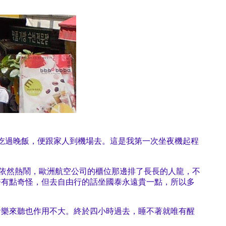
吃過晚飯，便跟家人到機場去。這是我第一次坐夜機起程
的機場依然熱鬧，歐洲航空公司的櫃位那邊排了長長的人龍，不
也許有點奇怪，但去自由行的話坐國泰永遠貴一點，所以多
音樂來聽也作用不大。終於四小時過去，睡不著就唯有醒