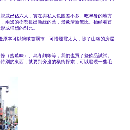
、親戚已佔六人，實在與私人包團差不多。吃早餐的地方
車，兩邊的樹都長出新綠的葉，景象清新無比。抬頭看首
綠形成強烈的對比。
一邊原本可以俯瞰首爾市，可惜煙霞太大，除了山腳的房屋
雪條（蜜瓜味）、烏冬麵等等，我們也買了些飲品試試。
較特別的東西，就要到旁邊的橫街探索，可以發現一些毛