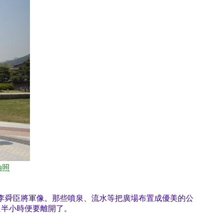
拍照
李舜臣將軍像。那些噴泉、流水等把廣場布置成優美的公
足半小時便要離開了。