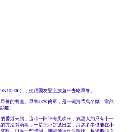
N10,000），便跟團友登上旅遊車去吃早餐。
吃早餐的餐廳。早餐非常簡單，是一碗海帶烏冬麵，當然
海鷗船。
熱的香港來到，這時一陣陣海風吹來，氣溫大約只有十一
鷗的方法有兩種，一是把小餅拋出去，海鷗多半也能在小
近來吃，也要一些時間。海鷗飛得比渡輪快，越過船頭之