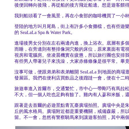
後便回轉向後飛，再從船的後方飛近船邊。想是遊客餵
我到船頭看了一會風景，再在小食部的咖啡機買了一小
登陸的地方叫月尾島，街上有許多小食攤檔，也有些遊
的 SeaLaLa Spa & Water Park。
進場後男女分別在左右兩邊內進，換上浴衣。底層有多
而睡，在旁邊則有整排像洞穴般的床位，原來裏面有電
視房和電腦房。坐凌晨機實在疲憊，所以旅行團也安排
有些男人帶著兒子來洗澡，大家赤條條像是很平常。畢
沒事可做，便跟弟弟和表弟離開 SeaLaLa 到地面
發展區。我們在便利店買飲品之後蹓躂一會，便在十二
旅遊車進入首爾市，交通繁忙，市中心一帶剛巧有馬拉
不大，但一個人吃也足夠有餘了。雞內有人蔘和米飯，
跟著是去首爾的必遊景點青瓦臺廣場拍照。廣場中央是朱
丘的風水格局。廣場附近都是重要機關，戒備森嚴，所
留。不一會，忽然有警察騎馬來到讓遊客拍照，其中兩