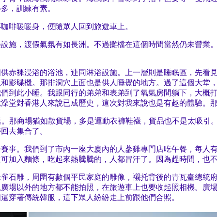
得多，訓練有素。
杯咖啡暖暖身，便隨眾人回到旅遊車上。
樂設施，渡假氣氛有如長洲。不過攤檔在這個時間當然仍未營業
個供赤裸浸浴的浴池，連同淋浴設施。上一層則是睡眠區，先看
視和影碟機。那排洞穴上面也是供人睡覺的地方。過了這個大堂
我們到此小睡。我跟同行的弟弟和表弟到了氧氣房間躺下，大概
竟澡堂對香港人來說已成歷史，這次對我來說也是有趣的體驗。
的商場逛。那商場猶如散貨場，多是運動衣褲鞋襪，貨品也不是太吸
時回去集合了。
松賽事。我們到了市內一座大廈內的人蔘雞專門店吃午餐，每人
還可加入麵條，吃起來熱騰騰的，人都冒汗了。因為趕時間，也
雀石雕，周圍有數個平民家庭的雕像，襯托背後的青瓦臺總統府
以廣場以外的地方都不能拍照，在旅遊車上也要收起照相機。廣
個還穿著傳統韓服，這下眾人紛紛走上前跟他們合照。