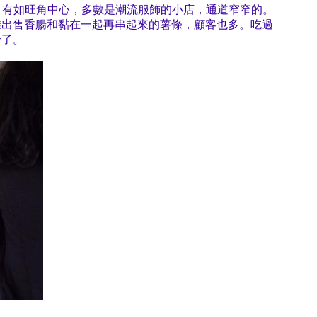
先去前者，有如旺角中心，多數是潮流服飾的小店，通道窄窄的。
攤出售香腸和黏在一起再串起來的薯條，顧客也多。吃過
合了。