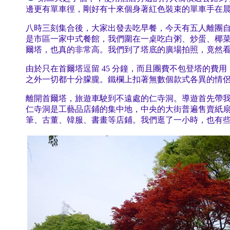
邊更有單車徑，剛好有十來個身著紅色裝束的單車手在
八時三刻集合後，大家出發去吃早餐，今天有五人離團
是市區一家中式餐館，我們圍在一桌吃白粥、炒蛋、椰
爾塔，也真的非常高。我們到了塔底的廣場拍照，竟然
由於只在首爾塔逗留 45 分鐘，而且團費不包登塔的
之外一切都十分朦朧。鐵欄上扣著無數個款式各異的情
離開首爾塔，旅遊車駛到不遠處的仁寺洞。導遊首先帶
仁寺洞是工藝品店鋪的集中地，中央的大街普遍售賣紙
筆、古董、韓服、書畫等店鋪。我們逛了一小時，也有