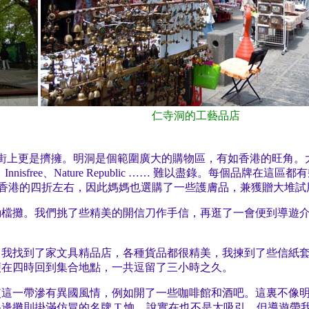
仁寺洞的工藝品店
街上更是擠擁。明洞是個範圍廣大的購物區，有如香港的旺角。
e Shop、Innisfree、Nature Republic …… 難以盡錄
價錢只是香港的四折左右，因此媽媽也選購了一些護膚品，兼獲贈大堆
動檔攤。我們挑了些精美的開信刀作手信，再逛了一會便到導遊
。我找到了家文具精品店，各種貨品都很精美，我揀到了些信紙
便在四時回到集合地點，一共逗留了三小時之久。
使這一帶滲有異國風情，例如開了一些咖啡館和酒吧。這裏不像
邊攤則掛滿仿冒的名牌 T 恤。說實在也不是太吸引，但導遊帶