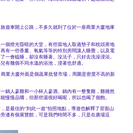
。旅遊車開上公路，不多久就到了位於一座商業大廈地庫
見一個燈光昏暗的大堂，有些當地人取過墊子和枕頭蓆地
，再有一些香薰、氧氣等等的特別房間讓人睡覺，以及電
打了一會瞌睡，卻沒有睡著。沒法子，只好去洗澡浸浴。
那兒有幾個不同水溫的浴池，浸著也舒適。
引。商業大廈外面是個蔬果批發市場，周圍是密度不高的新
有一鍋人蔘雞和一小杯人蔘酒。鍋內有一整隻雞，雞雖然
不能慢慢品嚐，但那些湯很好喝呢，所以也喝了個飽。
，是最佳的“到此一遊”拍照地點，導遊也解釋了背面山
場旁邊有個展覽館，可是我們時間不多，只是在廣場逗