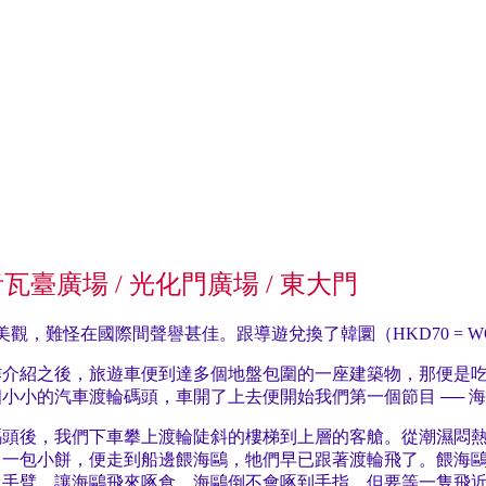
rk / 青瓦臺廣場 / 光化門廣場 / 東大門
難怪在國際間聲譽甚佳。跟導遊兌換了韓圜（HKD70 = WO
作介紹之後，旅遊車便到達多個地盤包圍的一座建築物，那便是
小小的汽車渡輪碼頭，車開了上去便開始我們第一個節目 ── 
碼頭後，我們下車攀上渡輪陡斜的樓梯到上層的客艙。從潮濕悶
了一包小餅，便走到船邊餵海鷗，牠們早已跟著渡輪飛了。餵海
出手臂，讓海鷗飛來啄食。海鷗倒不會啄到手指，但要等一隻飛