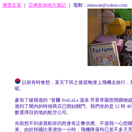
渺雲主頁
｜
亞洲其他地方遊記
｜ 電郵：miuwan@yahoo.com
以前有時會想，某天下班之後當晚便上飛機去旅行，
呢。
參加了縱橫遊的 “首爾 SeaLaLa 溫泉‧芳香草園
過到了閘內的時候商店已開始關門。我們坐的是 12 時
數選擇目的地的航空公司。
先前想不到凌晨航班仍然會有正餐供應。不過我一心想
來。由於韓國比香港快一小時，飛機降落時已差不多天