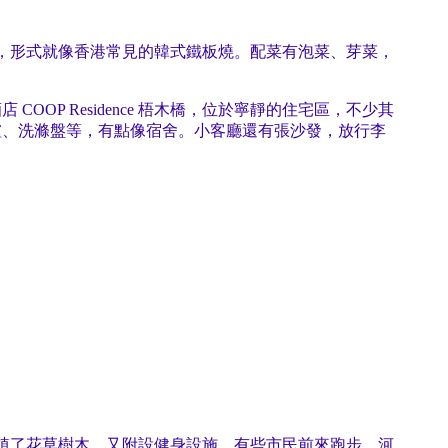
，形式就像香港常見的韓式鐵板燒。配菜有泡菜、芽菜，
P Residence 梧木橋，位於寧靜的住宅區，不少其
爐、洗滌盤等，有點像宿舍。小客廳還有張沙發，放行李
植了花草樹木，又附設健身設施，有些市民前來跑步。河