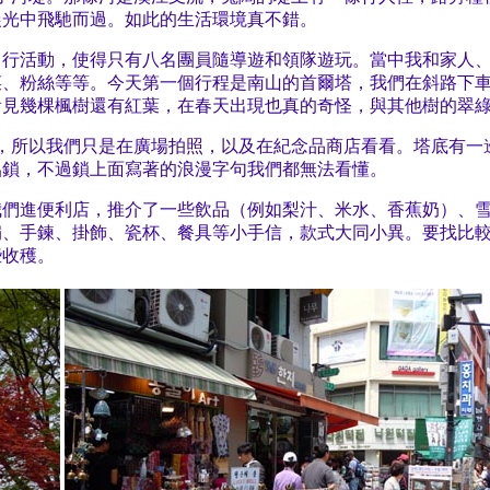
晨光中飛馳而過。如此的生活環境真不錯。
自行活動，使得只有八名團員隨導遊和領隊遊玩。當中我和家人
菜、粉絲等等。今天第一個行程是南山的首爾塔，我們在斜路下
看見幾棵楓樹還有紅葉，在春天出現也真的奇怪，與其他樹的翠
費用，所以我們只是在廣場拍照，以及在紀念品商店看看。塔底有
侶鎖，不過鎖上面寫著的浪漫字句我們都無法看懂。
我們進便利店，推介了一些飲品（例如梨汁、米水、香蕉奶）、
扇、手鍊、掛飾、瓷杯、餐具等小手信，款式大同小異。要找比
些收穫。