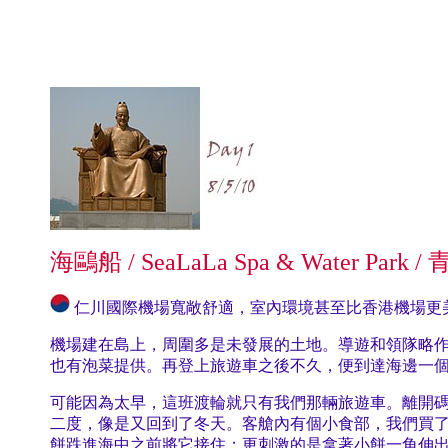
海鷗船 / SeaLaLa Spa & Water Pa
仁川國際機場寬敞舒適，室內環境甚至比香港機場更美觀，
機場建在島上，周圍多是未發展的土地。導遊和領隊略
也有泡菜提供。再登上旅遊車之後不久，便到達海邊一個
可能因為太早，這班渡輪就只有我們那輛旅遊車。離開
二度，像是又回到了冬天。客艙內有個小食部，我們買
餅跌進海中之前將它接住；更刺激的是拿著小餅一角伸