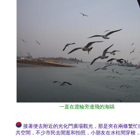
一直在渡輪旁邊飛的海鷗
接著便去附近的光化門廣場觀光，那是夾在兩條繁忙
共空間，不少市民去閒逛和拍照，小朋友在水柱間穿梭