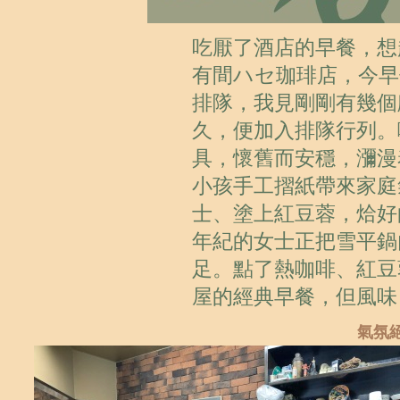
吃厭了酒店的早餐，想
有間ハセ珈琲店，今早
排隊，我見剛剛有幾個
久，便加入排隊行列。
具，懷舊而安穩，瀰漫
小孩手工摺紙帶來家庭
士、塗上紅豆蓉，烚好
年紀的女士正把雪平鍋
足。點了熱咖啡、紅豆
屋的經典早餐，但風味
氣氛