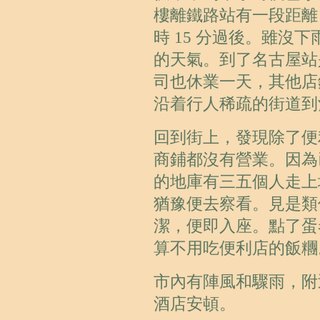
樓離鐵路站有一段距離
時 15 分過後。雖沒
的天氣。到了名古屋站
司也休業一天，其他店
沿着行人稀疏的街道到
回到街上，發現除了便
商鋪都沒有營業。因為
的地庫有三五個人走上
猶豫便去察看。見是類
潔，便即入座。點了蛋
算不用吃便利店的飯糰
市內有陣風和驟雨，附
酒店安頓。