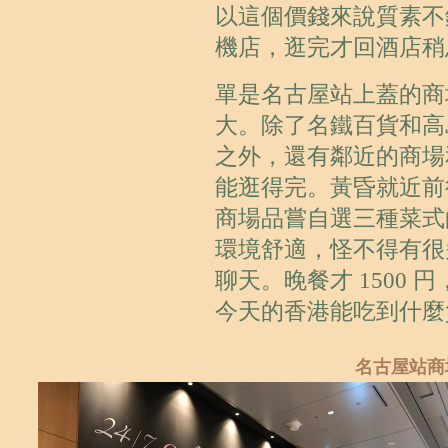
以這個價錢來說質素不錯。
機店，逛完才回酒店稍
單是名古屋站上蓋的商
大。除了名鐵百貨和高
之外，還有鄰近的商場
能逛得完。黃昏就近前往
商場品嘗自選三種菜式
環境舒適，怪不得有很
聊天。晚餐才 1500 
今天的香港能吃到什麼
名古屋站商