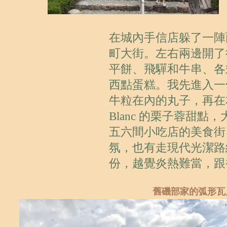
在城內手信店躲了一陣
町大街。左右兩邊開了
平餅、飛驒和牛串、各
西點蛋糕。我先進入一
牛粒在內的丸子，再在本
Blanc 的栗子蓉甜
五六間小吃店的美食街
氛，也有走現代光潔路
份，越覺炎熱難當，跟
舊磯部家的弧形瓦