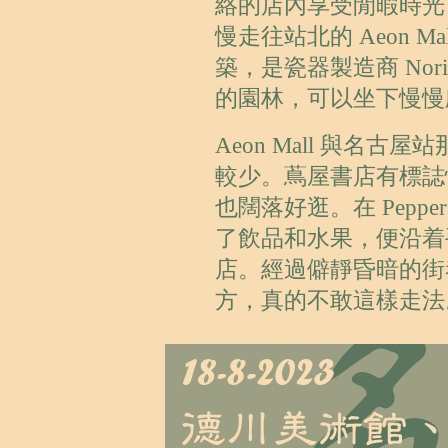
絡的店內享受閒暇時光
慢走往站北的 Aeon 
築，是瓷器製造商 Nor
的園林，可以坐下慢慢
Aeon Mall 與名
較少。蔦屋書店有標誌
也闊落好逛。在 Peppe
了飲品和水果，便沿着
店。經過僻靜昏暗的街
方，真的不敢這樣走法